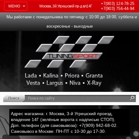
+7(903)
124-78-25
МЕНЮ
Москва, 3й Угрешский пр-д вл14Г
+7(903)
756-44-94
Мы работаем с понедельника по пятницу с 10:00 до 18:00, суббота и
воскресенье - выходные
Адрес магазина: г. Москва, 3-й Угрешский проезд,
владение 14Г (зелёные ворота с надписью СТОП).
Доп. телефон (для самовывоза): +7(909) 942-68-02.
Самовывоз в Москве: ПН-ПТ с 10-30 до 17-30.