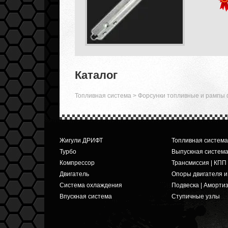
Каталог
Топливная система
>
Форсунки топливные и рампы 
Жигули ДРИФТ
Топливная система
Турбо
Выпускная систем
Компрессор
Трансмиссия | КПП
Двигатель
Опоры двигателя 
Система охлаждения
Подвеска | Аморти
Впускная система
Ступичные узлы