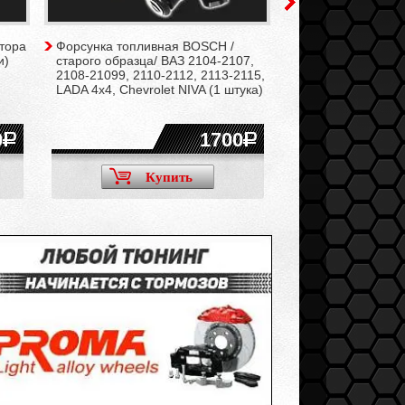
тора
Форсунка топливная BOSCH /
Регулятор давлен
и)
старого образца/ ВАЗ 2104-2107,
SPORT (400 кПа) 
2108-21099, 2110-2112, 2113-2115,
1160010
LADA 4x4, Chevrolet NIVA (1 штука)
0
1700
Купить
Ку