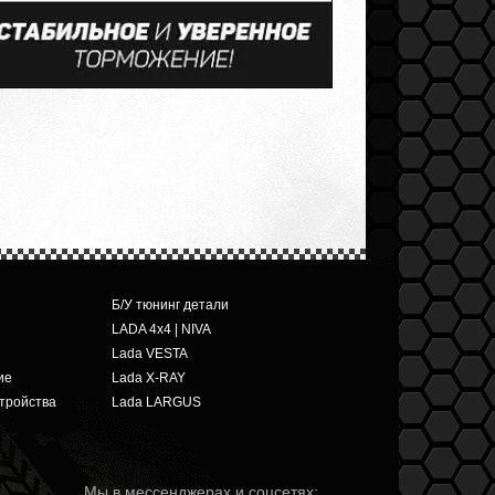
Б/У тюнинг детали
LADA 4x4 | NIVA
Lada VESTA
ие
Lada X-RAY
тройства
Lada LARGUS
Мы в мессенджерах и соцсетях: