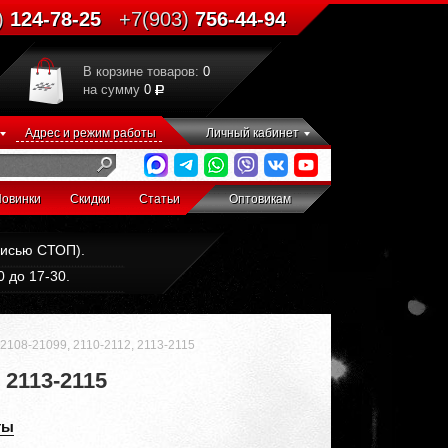
)
124-78-25
+7(903)
756-44-94
В корзине товаров:
0
на сумму
0
Адрес и режим работы
Личный кабинет
овинки
Скидки
Статьи
Оптовикам
дписью СТОП).
 до 17-30.
 2108-21099, 2110-2112, 2113-2115
 2113-2115
ты