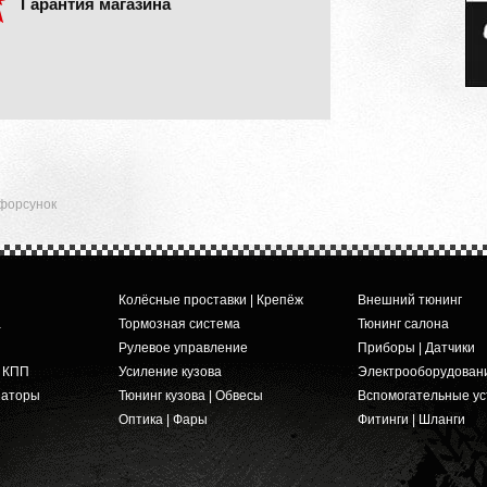
Гарантия магазина
форсунок
Колёсные проставки | Крепёж
Внешний тюнинг
а
Тормозная система
Тюнинг салона
Рулевое управление
Приборы | Датчики
и КПП
Усиление кузова
Электрооборудован
заторы
Тюнинг кузова | Обвесы
Вспомогательные ус
Оптика | Фары
Фитинги | Шланги