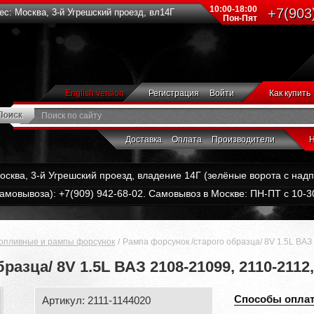
10:00-18:00
+7(903
с: Москва, 3-й Угрешский проезд, вл14Г
Пон-Пят
English version
Регистрация
Войти
Как купить
Доставка
Оплата
Производители
Н
Москва, 3-й Угрешский проезд, владение 14Г (зелёные ворота с на
амовывоза): +7(909) 942-68-02. Самовывоз в Москве: ПН-ПТ с 10-30
топливные и рампы форсунок
Рампа форсунок /старого образца/ 8V 1.5L ВАЗ
азца/ 8V 1.5L ВАЗ 2108-21099, 2110-2112,
Способы опла
Артикул: 2111-1144020