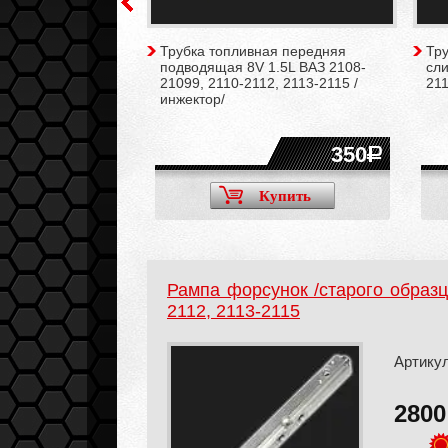
ения топлива
Трубка топливная передняя
Тр
) ВАЗ 2112-
подводящая 8V 1.5L ВАЗ 2108-
сли
21099, 2110-2112, 2113-2115 /
211
инжектор/
2600
350
Купить
Купить
Рампа форсунок /старого образц
2112, 2113-2115
Артикул
280