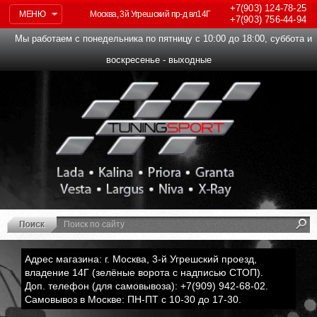
+7(903)
124-78-25
МЕНЮ
Москва, 3й Угрешский пр-д вл14Г
+7(903)
756-44-94
Мы работаем с понедельника по пятницу с 10:00 до 18:00, суббота и
воскресенье - выходные
Адрес магазина: г. Москва, 3-й Угрешский проезд,
владение 14Г (зелёные ворота с надписью СТОП).
Доп. телефон (для самовывоза): +7(909) 942-68-02.
Самовывоз в Москве: ПН-ПТ с 10-30 до 17-30.