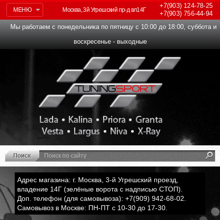
+7(903)
124-78-25
МЕНЮ
Москва, 3й Угрешский пр-д вл14Г
+7(903)
756-44-94
Мы работаем с понедельника по пятницу с 10:00 до 18:00, суббота и
воскресенье - выходные
Адрес магазина: г. Москва, 3-й Угрешский проезд,
владение 14Г (зелёные ворота с надписью СТОП).
Доп. телефон (для самовывоза): +7(909) 942-68-02.
Самовывоз в Москве: ПН-ПТ с 10-30 до 17-30.