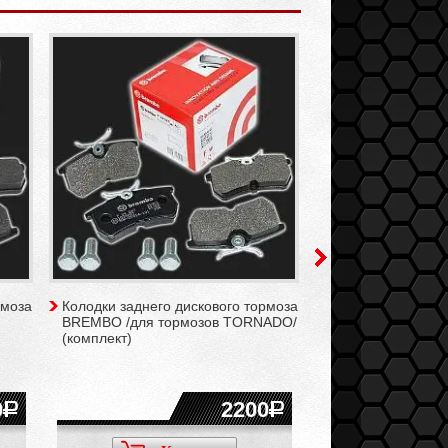
рмоза
Колодки заднего дискового тормоза
Колодки заднего 
BREMBO /для тормозов TORNADO/
TRW /для тормоз
(комплект)
(комплект)
0
2200