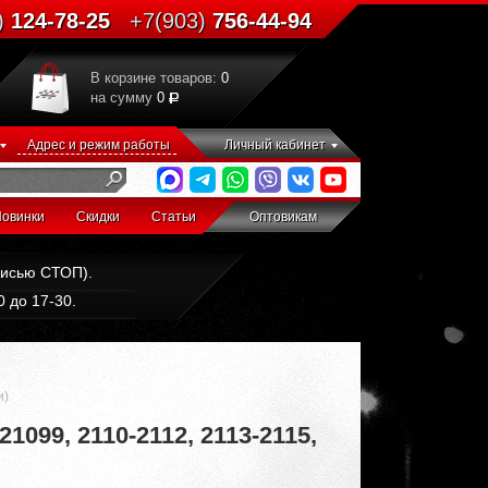
)
124-78-25
+7(903)
756-44-94
В корзине товаров:
0
на сумму
0
Адрес и режим работы
Личный кабинет
овинки
Скидки
Статьи
Оптовикам
дписью СТОП).
 до 17-30.
и)
099, 2110-2112, 2113-2115,