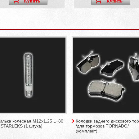
Купить
Купить
илька колёсная M12х1,25 L=80
Колодки заднего дискового то
 STARLEKS (1 штука)
/для тормозов TORNADO/
(комплект)