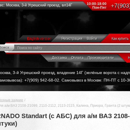
10:00-18:00
+7(903
с: Москва, 3-й Угрешский проезд, вл14Г
Пон-Пят
English version
Регистрация
Войти
Как купить
Доставка
Оплата
Производители
Н
Москва, 3-й Угрешский проезд, владение 14Г (зелёные ворота с на
амовывоза): +7(909) 942-68-02. Самовывоз в Москве: ПН-ПТ с 10-30
мозные задние
я а/м ВАЗ 2108-21099, 2110-2112, 2113-2115, Калина, Приора, Гранта (2 штук
ADO Standart (с АБС) для а/м ВАЗ 2108-21
штуки)