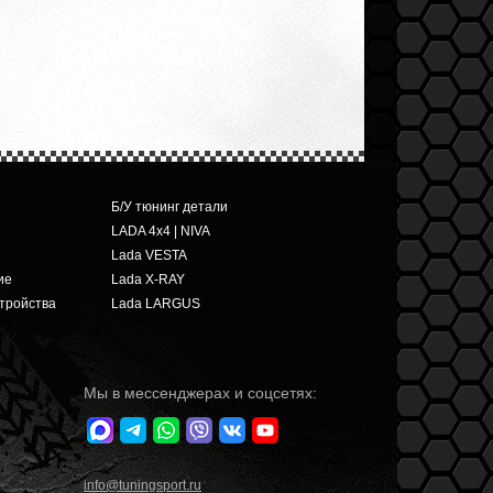
Б/У тюнинг детали
LADA 4x4 | NIVA
Lada VESTA
ие
Lada X-RAY
тройства
Lada LARGUS
Мы в мессенджерах и соцсетях:
info
@tuningsport.ru