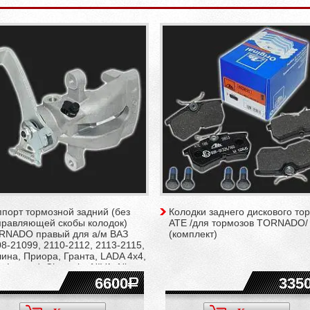
порт тормозной задний (без
Колодки заднего дискового то
правляющей скобы колодок)
ATE /для тормозов TORNADO/
RNADO правый для а/м ВАЗ
(комплект)
8-21099, 2110-2112, 2113-2115,
ина, Приора, Гранта, LADA 4x4,
a Legend, Chevrolet NIVA, Niva
vel
6600
335