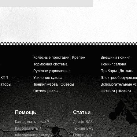
Колёсные проставки | Крепёж
Внешний тюнинг
а
Тормозная система
Тюнинг салона
Рулевое управление
Приборы | Датчики
и КПП
Усиление кузова
Электрооборудован
заторы
Тюнинг кузова | Обвесы
Вспомогательные ус
Оптика | Фары
Фитинги | Шланги
Помощь
Статьи
Как сделать заказ ?
Дрифт ВАЗ
Как оплатить ?
Тюнинг ВАЗ
Как получить скидку ?
Обвес ВАЗ