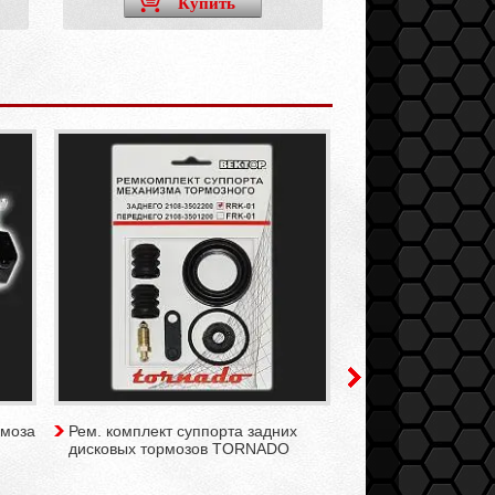
Купить
Ку
рмоза
Рем. комплект суппорта задних
Колодки переднег
дисковых тормозов TORNADO
BREMBO для а/м 
2110-2112, 2113-2
Приора, Гранта /б