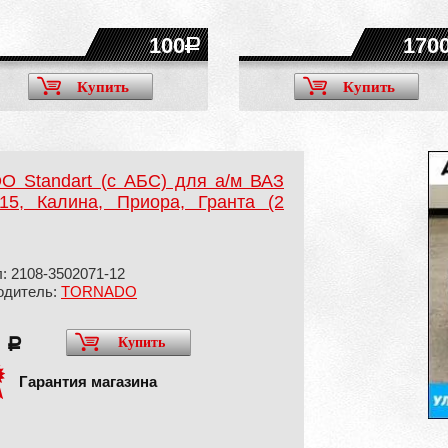
100
170
Купить
Купить
O Standart (с АБС) для а/м ВАЗ
115, Калина, Приора, Гранта (2
: 2108-3502071-12
одитель:
TORNADO
0
Купить
a
Гарантия магазина