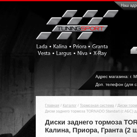
Наш адре
Адрес магазина: г. 
Доп. телефон (для с
Главная
Каталог
Тормозная система
Диски тор
Диски заднего тормоза TORNADO Standart (с АБС) дл
Диски заднего тормоза TORN
Калина, Приора, Гранта (2 