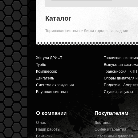
Каталог
Тормозная система
>
Диски тормозные задние
Жигули ДРИФТ
Топливная система
Турбо
Выпускная систем
Компрессор
Трансмиссия | КПП
Двигатель
Опоры двигателя 
Система охлаждения
Подвеска | Аморти
Впускная система
Ступичные узлы
О компании
Покупателям
О нас
Доставка
Наши работы
Обмен и гарантия
Вакансии
Оптовикам и дилерам