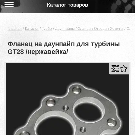
Каталог товаров
Главная
Каталог
Турбо
Даунпайпы / Фланцы / Отводы / Хомуты
Флан
Фланец на даунпайп для турбины
GT28 /нержавейка/