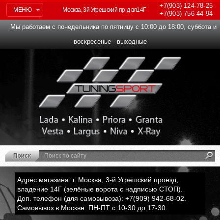
+7(903)
124-78-25
МЕНЮ
Москва, 3й Угрешский пр-д вл14Г
+7(903)
756-44-94
Мы работаем с понедельника по пятницу с 10:00 до 18:00, суббота и
воскресенье - выходные
Адрес магазина: г. Москва, 3-й Угрешский проезд,
владение 14Г (зелёные ворота с надписью СТОП).
Доп. телефон (для самовывоза): +7(909) 942-68-02.
Самовывоз в Москве: ПН-ПТ с 10-30 до 17-30.