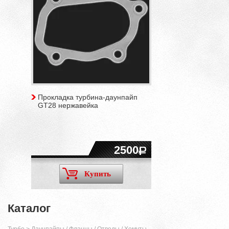
Прокладка турбина-даунпайп
GT28 нержавейка
2500
Купить
Каталог
Турбо
>
Даунпайпы / Фланцы / Отводы / Хомуты