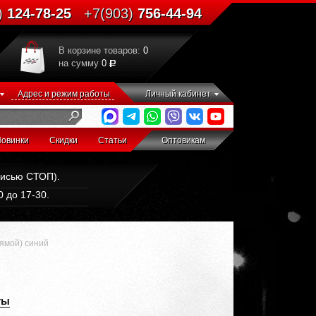
)
124-78-25
+7(903)
756-44-94
В корзине товаров:
0
на сумму
0
Адрес и режим работы
Личный кабинет
овинки
Скидки
Статьи
Оптовикам
дписью СТОП).
 до 17-30.
ямой) синий
ты