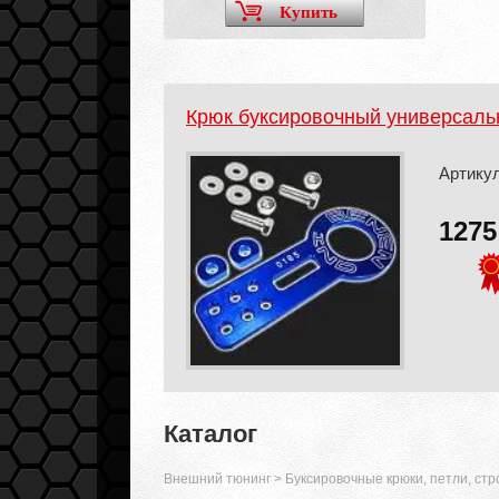
Купить
Крюк буксировочный универсаль
Артикул
127
Каталог
Внешний тюнинг
>
Буксировочные крюки, петли, ст