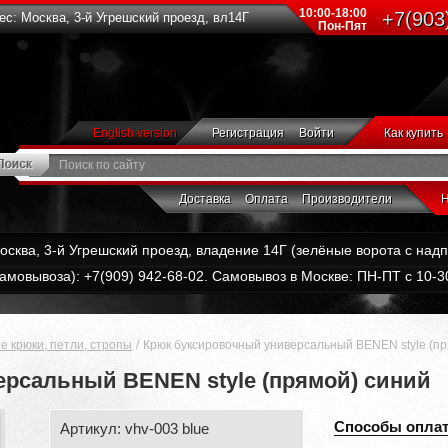
10:00-18:00
+7(903
с: Москва, 3-й Угрешский проезд, вл14Г
Пон-Пят
English version
Регистрация
Войти
Как купить
Доставка
Оплата
Производители
Н
Москва, 3-й Угрешский проезд, владение 14Г (зелёные ворота с на
амовывоза): +7(909) 942-68-02. Самовывоз в Москве: ПН-ПТ с 10-30
е крюки, петли, стропы
Крюк буксировочный универсальный BENEN style (пр
рсальный BENEN style (прямой) синий
Способы опла
Артикул: vhv-003 blue