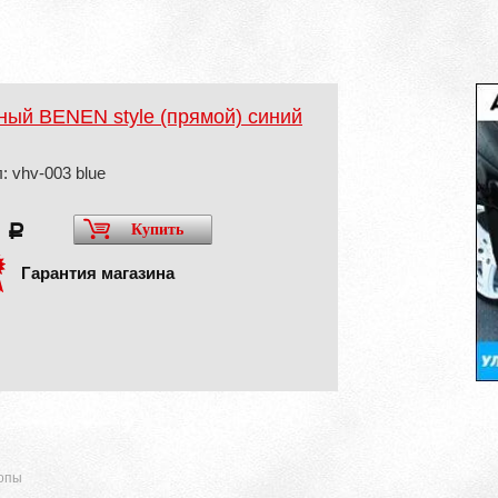
ный BENEN style (прямой) синий
: vhv-003 blue
5
Купить
a
Гарантия магазина
ропы