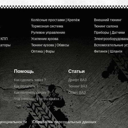
Колёсные проставки | Крепёж
Внешний тюнинг
а
Тормозная система
Тюнинг салона
Рулевое управление
Приборы | Датчики
и КПП
Усиление кузова
Электрооборудован
заторы
Тюнинг кузова | Обвесы
Вспомогательные ус
Оптика | Фары
Фитинги | Шланги
Помощь
Статьи
Как сделать заказ ?
Дрифт ВАЗ
Как оплатить ?
Тюнинг ВАЗ
Как получить скидку ?
Обвес ВАЗ
Что означает статус заказа ?
денциальности
Обработка персональных данных