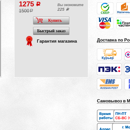
1275
a
Вы экономите
225
a
1500
a
Купить
Быстрый заказ
Доставка по Ро
Гарантия магазина
Самовывоз в 