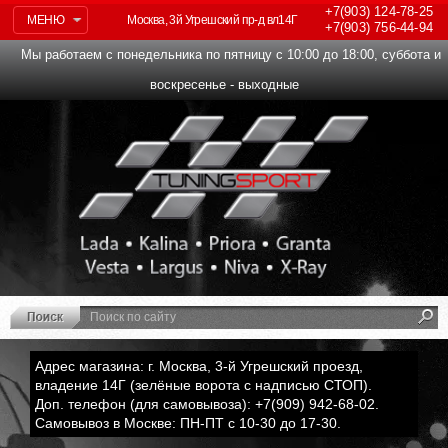
+7(903)
124-78-25
МЕНЮ
Москва, 3й Угрешский пр-д вл14Г
+7(903)
756-44-94
Мы работаем с понедельника по пятницу с 10:00 до 18:00, суббота и
воскресенье - выходные
Адрес магазина: г. Москва, 3-й Угрешский проезд,
владение 14Г (зелёные ворота с надписью СТОП).
Доп. телефон (для самовывоза): +7(909) 942-68-02.
Самовывоз в Москве: ПН-ПТ с 10-30 до 17-30.