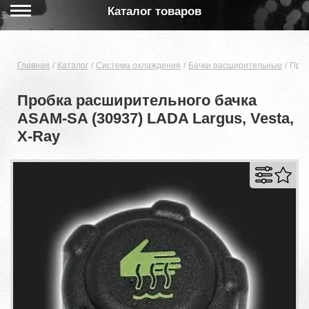
Каталог товаров
Главная
Каталог
Система охлаждения
Бачки расширительные
Проб
Пробка расширительного бачка
ASAM-SA (30937) LADA Largus, Vesta,
X-Ray