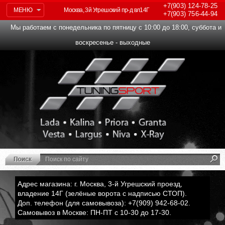
+7(903)
124-78-25
МЕНЮ
Москва, 3й Угрешский пр-д вл14Г
+7(903)
756-44-94
Мы работаем с понедельника по пятницу с 10:00 до 18:00, суббота и
воскресенье - выходные
Адрес магазина: г. Москва, 3-й Угрешский проезд,
владение 14Г (зелёные ворота с надписью СТОП).
Доп. телефон (для самовывоза): +7(909) 942-68-02.
Самовывоз в Москве: ПН-ПТ с 10-30 до 17-30.