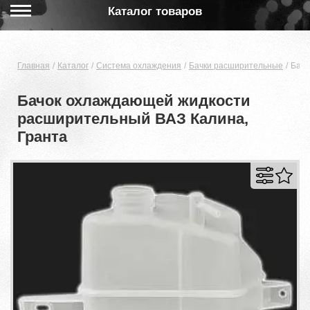
Каталог товаров
Главная
Каталог
Система охлаждения
Бачки расширительные
Бачо
Бачок охлаждающей жидкости
расширительный ВАЗ Калина,
Гранта