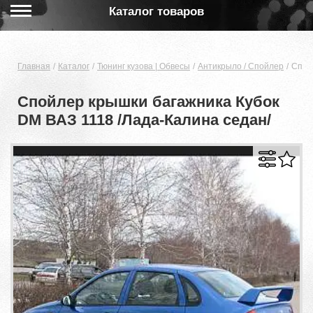
Каталог товаров
Главная
Каталог
Тюнинг кузова | Обвесы
Антикрыло / Спойлер
Спой
Спойлер крышки багажника Кубок
DM ВАЗ 1118 /Лада-Калина седан/