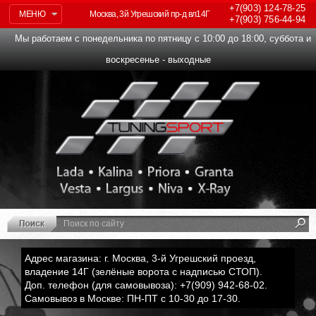
+7(903)
124-78-25
МЕНЮ
Москва, 3й Угрешский пр-д вл14Г
+7(903)
756-44-94
Мы работаем с понедельника по пятницу с 10:00 до 18:00, суббота и
воскресенье - выходные
Адрес магазина: г. Москва, 3-й Угрешский проезд,
владение 14Г (зелёные ворота с надписью СТОП).
Доп. телефон (для самовывоза): +7(909) 942-68-02.
Самовывоз в Москве: ПН-ПТ с 10-30 до 17-30.