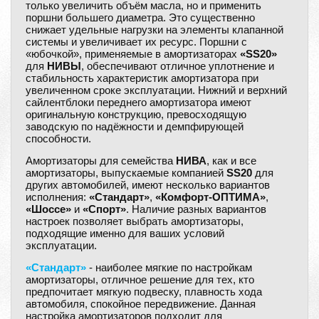
только увеличить объём масла, но и применить
поршни большего диаметра. Это существенно
снижает удельные нагрузки на элементы клапанной
системы и увеличивает их ресурс. Поршни с
«юбочкой», применяемые в амортизаторах
«SS20»
для
НИВЫ
, обеспечивают отличное уплотнение и
стабильность характеристик амортизатора при
увеличенном сроке эксплуатации. Нижний и верхний
сайлентблоки переднего амортизатора имеют
оригинальную конструкцию, превосходящую
заводскую по надёжности и демпфирующей
способности.
Амортизаторы для семейства
НИВА
, как и все
амортизаторы, выпускаемые компанией
SS20
для
других автомобилей, имеют несколько вариантов
исполнения:
«Стандарт»
,
«Комфорт-ОПТИМА»
,
«Шоссе»
и
«Спорт»
. Наличие разных вариантов
настроек позволяет выбрать амортизаторы,
подходящие именно для ваших условий
эксплуатации.
«Стандарт»
- наиболее мягкие по настройкам
амортизаторы, отличное решение для тех, кто
предпочитает мягкую подвеску, плавность хода
автомобиля, спокойное передвижение. Данная
настройка амортизаторов подходит для