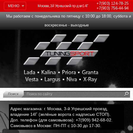
+7(903)
124-78-25
МЕНЮ
Москва, 3й Угрешский пр-д вл14Г
+7(903)
756-44-94
Мы работаем с понедельника по пятницу с 10:00 до 18:00, суббота и
воскресенье - выходные
Адрес магазина: г. Москва, 3-й Угрешский проезд,
владение 14Г (зелёные ворота с надписью СТОП).
Доп. телефон (для самовывоза): +7(909) 942-68-02.
Самовывоз в Москве: ПН-ПТ с 10-30 до 17-30.