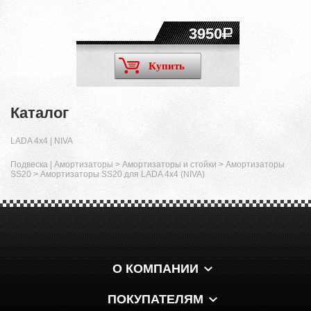
3950
Купить
Каталог
LADA 4x4 | NIVA
Подвеска | Амортизаторы
>
Амортизаторы и стойки
>
Амортизаторы
SS20
>
Амортизаторы SS20 для LADA 4x4 (NIVA)
О КОМПАНИИ
ПОКУПАТЕЛЯМ