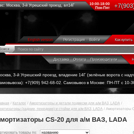
10:00-18:00
+7(903
с: Москва, 3-й Угрешский проезд, вл14Г
Пон-Пят
English version
Регистрация
Войти
Как купить
Доставка
Оплата
Производители
Н
Москва, 3-й Угрешский проезд, владение 14Г (зелёные ворота с на
амовывоза): +7(909) 942-68-02. Самовывоз в Москве: ПН-ПТ с 10-30
авная
Каталог
Амортизаторы и детали подвески для а/м ВАЗ, LADA
ортизаторы (задние, передние) и стойки для а/м ВАЗ, LADA
Амортизаторы C
мортизаторы CS-20 для а/м ВАЗ, LADA
ртировать товары по: