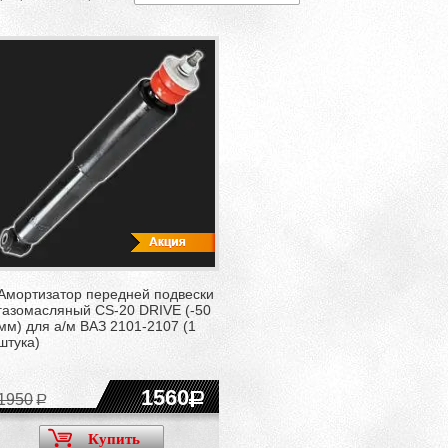
Амортизатор передней подвески
газомасляный CS-20 DRIVE (-50
мм) для а/м ВАЗ 2101-2107 (1
штука)
1560
1950
Купить