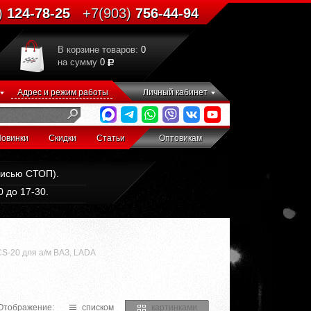
)
124-78-25
+7(903)
756-44-94
В корзине товаров:
0
на сумму
0
Адрес и режим работы
Личный кабинет
овинки
Скидки
Статьи
Оптовикам
дписью СТОП).
 до 17-30.
S-20 для а/м ВАЗ, LADA
Отображение:
списком
картинками