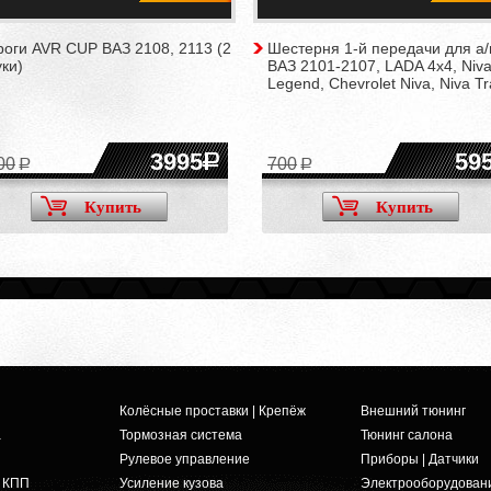
оги AVR CUP ВАЗ 2108, 2113 (2
Шестерня 1-й передачи для а
ки)
ВАЗ 2101-2107, LADA 4x4, Niv
Legend, Chevrolet Niva, Niva Tr
3995
59
00
700
Купить
Купить
Колёсные проставки | Крепёж
Внешний тюнинг
а
Тормозная система
Тюнинг салона
Рулевое управление
Приборы | Датчики
и КПП
Усиление кузова
Электрооборудован