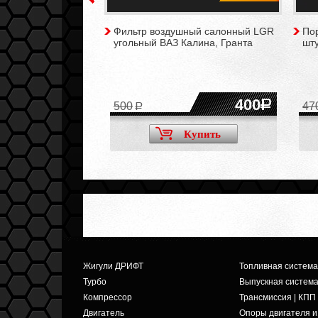
ый в сборе со
Фильтр воздушный салонный LGR
Пор
ый ВолгаАвтоПром
угольный ВАЗ Калина, Гранта
шту
лина, Приора,
4165
400
500
47
Купить
Купить
Жигули ДРИФТ
Топливная система
Турбо
Выпускная систем
Компрессор
Трансмиссия | КПП
Двигатель
Опоры двигателя 