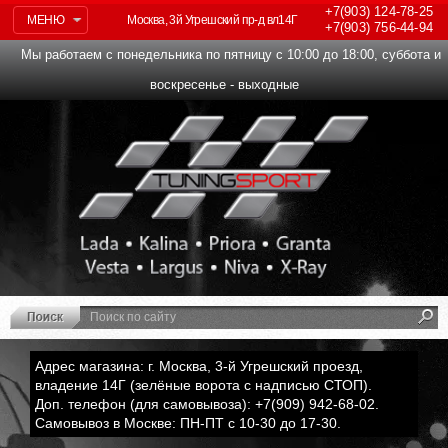
+7(903)
124-78-25
МЕНЮ
Москва, 3й Угрешский пр-д вл14Г
+7(903)
756-44-94
Мы работаем с понедельника по пятницу с 10:00 до 18:00, суббота и
воскресенье - выходные
Адрес магазина: г. Москва, 3-й Угрешский проезд,
владение 14Г (зелёные ворота с надписью СТОП).
Доп. телефон (для самовывоза): +7(909) 942-68-02.
Самовывоз в Москве: ПН-ПТ с 10-30 до 17-30.