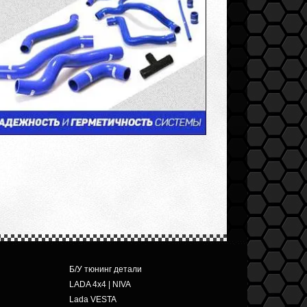
Б/У тюнинг детали
LADA 4x4 | NIVA
Lada VESTA