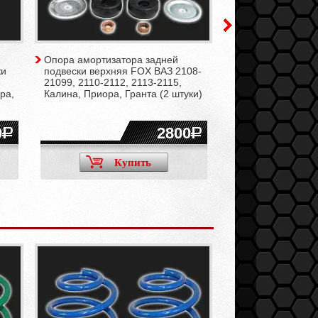
Опора амортизатора задней
Крышка кожуха а
ки
подвески верхняя FOX ВАЗ 2108-
задней подвески 
-
21099, 2110-2112, 2113-2115,
2110-2112, 2113-2
ра,
Калина, Приора, Гранта (2 штуки)
Приора, Гранта (1
0
2800
Купить
Ку