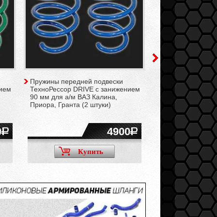
Пружины передней подвески
Пружины задней 
нием
ТехноРессор DRIVE с занижением
ТехноРессор DRI
90 мм для а/м ВАЗ Калина,
90 мм для а/м ВА
Приора, Гранта (2 штуки)
2110-2112, 2113-2
Приора, Гранта (2
0
4900
4200
Купить
Ку