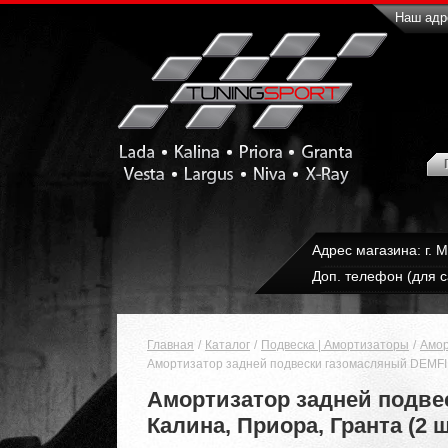
Наш адре
Адрес магазина: г. 
Доп. телефон (для с
Главная
Каталог
Подвеска | Амортизаторы
Амор
Амортизатор задней подвески газомасляный DEMFI Pr
Амортизатор задней подвес
Калина, Приора, Гранта (2 