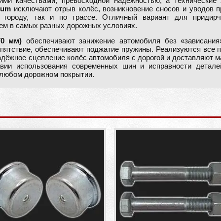
ми качествами, превосходной надёжностью, а технические 
ium
исключают отрыв колёс, возникновение сносов и уводов 
о городу, так и по трассе. Отличный вариант для придирч
ем в самых разных дорожных условиях.
0 мм)
обеспечивают занижение автомобиля без «зависания
епятствие, обеспечивают поджатие пружины. Реализуются все
дёжное сцепление колёс автомобиля с дорогой и доставляют 
овии использования современных шин и исправности детале
 любом дорожном покрытии.