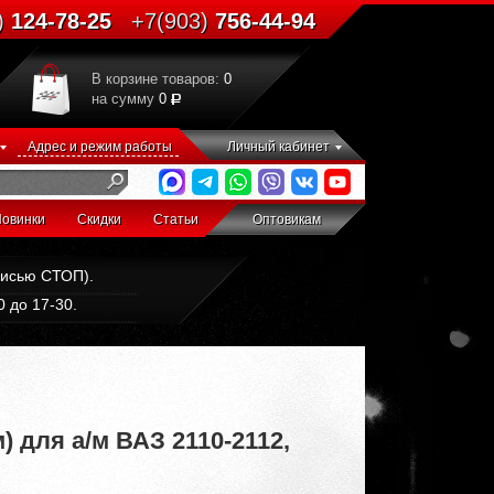
)
124-78-25
+7(903)
756-44-94
В корзине товаров:
0
на сумму
0
Адрес и режим работы
Личный кабинет
овинки
Скидки
Статьи
Оптовикам
дписью СТОП).
 до 17-30.
 для а/м ВАЗ 2110-2112,