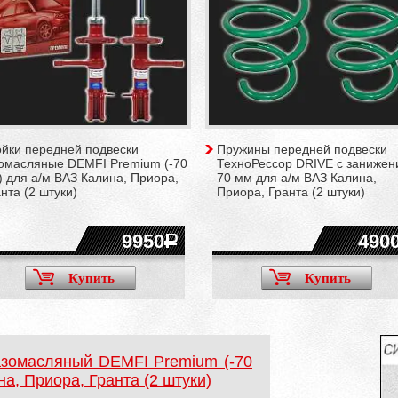
ойки передней подвески
Пружины передней подвески
зомасляные DEMFI Premium (-70
ТехноРессор DRIVE с заниже
 для а/м ВАЗ Калина, Приора,
70 мм для а/м ВАЗ Калина,
нта (2 штуки)
Приора, Гранта (2 штуки)
9950
490
Купить
Купить
азомасляный DEMFI Premium (-70
на, Приора, Гранта (2 штуки)