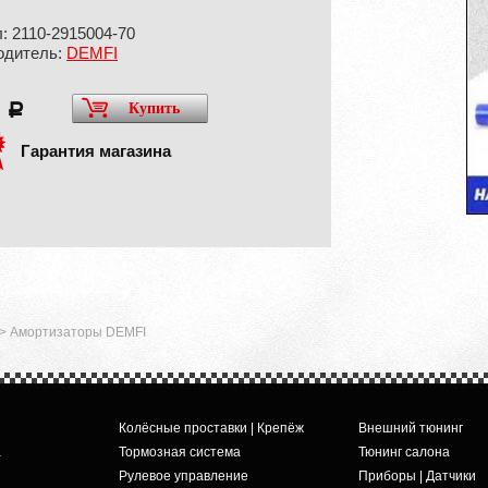
: 2110-2915004-70
одитель:
DEMFI
0
Купить
a
Гарантия магазина
>
Амортизаторы DEMFI
Колёсные проставки | Крепёж
Внешний тюнинг
а
Тормозная система
Тюнинг салона
Рулевое управление
Приборы | Датчики