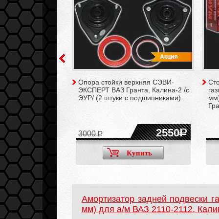
 подвески
Опора стойки верхняя СЭВИ-
Ст
IVE с занижением
ЭКСПЕРТ ВАЗ Гранта, Калина-2 /с
га
ВАЗ 2108-21099,
ЭУР/ (2 штуки c подшипниками)
мм)
-2115, Калина,
Гра
(2 штуки)
4200
2550
3000
Купить
Купить
Амортизатор задней подвески г
мм) для а/м ВАЗ 2110-2112, Кали