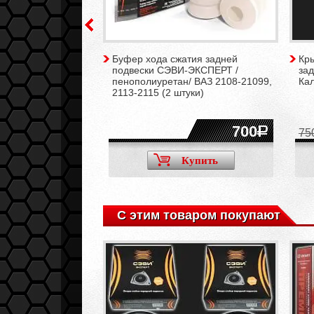
 подвески
Буфер хода сжатия задней
Кр
IVE с занижением
подвески СЭВИ-ЭКСПЕРТ /
зад
ВАЗ 2108-21099,
пенополиуретан/ ВАЗ 2108-21099,
Кал
-2115, Калина,
2113-2115 (2 штуки)
(2 штуки)
4200
700
75
Купить
Купить
С этим товаром покупают