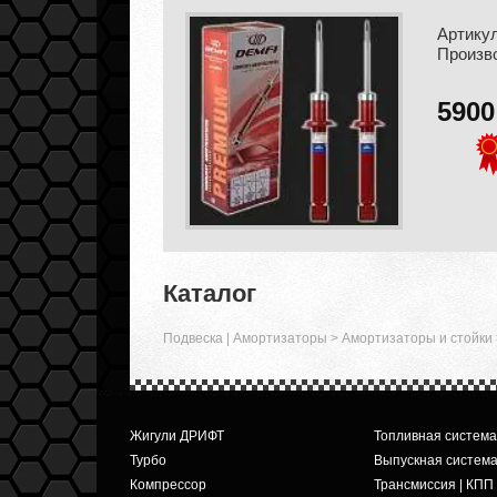
Артикул
Произв
590
Каталог
Подвеска | Амортизаторы
>
Амортизаторы и стойки
Жигули ДРИФТ
Топливная система
Турбо
Выпускная систем
Компрессор
Трансмиссия | КПП