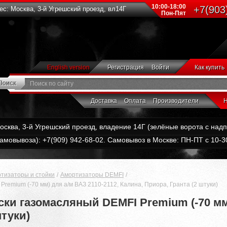
10:00-18:00
+7(903
с: Москва, 3-й Угрешский проезд, вл14Г
Пон-Пят
English version
Регистрация
Войти
Как купить
Доставка
Оплата
Производители
Н
Москва, 3-й Угрешский проезд, владение 14Г (зелёные ворота с на
амовывоза): +7(909) 942-68-02. Самовывоз в Москве: ПН-ПТ с 10-30
тизаторы и стойки
Амортизаторы DEMFI
emium (-70 мм) для а/м ВАЗ 2110-2112, Калина, Приора, Гранта (2 штуки)
ки газомасляный DEMFI Premium (-70 мм)
штуки)