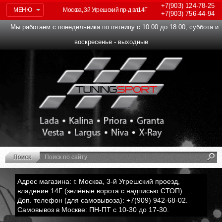
+7(903)
124-78-25
МЕНЮ
Москва, 3й Угрешский пр-д вл14Г
+7(903)
756-44-94
Мы работаем с понедельника по пятницу с 10:00 до 18:00, суббота и
воскресенье - выходные
Адрес магазина: г. Москва, 3-й Угрешский проезд,
владение 14Г (зелёные ворота с надписью СТОП).
Доп. телефон (для самовывоза): +7(909) 942-68-02.
Самовывоз в Москве: ПН-ПТ с 10-30 до 17-30.