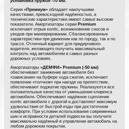
установка пружин -70 мм.
Серия
«Премиум»
обладает наилучшими
качествами, превосходной надёжностью, а
технические характеристики имеют самые высокие
показатели. Амортизаторы серии
Premium
исключают отрыв колёс, возникновение сносов и
уводов при маневрировании. Сбалансированные
характеристики при движении как по городу, так и по
трассе. Отличный вариант для придирчивого
водителя, желающего получить максимальный
контроль над автомобилем в самых разных
дорожных условиях.
Амортизаторы
«ДЕМФИ» Premium (-50 мм)
обеспечивают занижение автомобиля без
«зависания» на буфере хода сжатия, исключают
появление «толчков» при наезде на препятствие,
обеспечивают поджатие пружины. Реализуются все
положительные качества от уменьшения клиренса
автомобиля. Обеспечивают надёжное сцепление
колёс автомобиля с дорогой и доставляют максимум
удовольствия от быстрой езды при достаточном
комфорте. При условии использования современных
шин и исправности деталей подвески вы получите
максимально надёжный в управлении автомобиль на
любом дорожном покрытии.