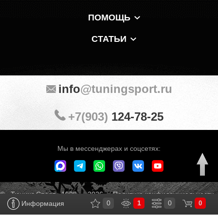
ПОМОЩЬ
СТАТЬИ
info
@tuningsport.ru
+7(903)
124-78-25
Мы в мессенджерах и соцсетях:
© «Тюнинг Спорт» 1998 — 2026
Политика конфиденциальности
0
1
0
Информация
0
Обработка персональных данных