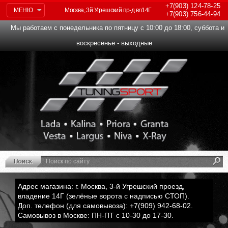
+7(903)
124-78-25
МЕНЮ
Москва, 3й Угрешский пр-д вл14Г
+7(903)
756-44-94
Мы работаем с понедельника по пятницу с 10:00 до 18:00, суббота и
воскресенье - выходные
Адрес магазина: г. Москва, 3-й Угрешский проезд,
владение 14Г (зелёные ворота с надписью СТОП).
Доп. телефон (для самовывоза): +7(909) 942-68-02.
Самовывоз в Москве: ПН-ПТ с 10-30 до 17-30.