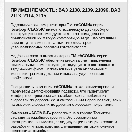
ПРИМЕНЯЕМОСТЬ: ВАЗ 2108, 2109, 21099, ВАЗ
2113, 2114, 2115.
Гидравлические амортизаторы ТМ
«АСОМИ»
серии
КомфортCLASSIC
имеют классическую двухтрубную
конструкцию и рекомендуются для автовладельцев,
предпочитающих мягкую комфортную езду. Это отличный
вариант для замены штатных амортизаторов,
устанавливаемых заводом-изготовителем.
Надёжная работа амортизаторов ТМ
«АСОМИ»
серии
КомфортCLASSIC
обеспечивается за счёт применения
оригинальных комплектующих ведущих отечественных и
зарубежных фирм, использования узла уплотнения с
меньшим трением деталей и масла с улучшенными
свойствами.
Специалисты компании
«АСОМИ»
также оптимизировали
параметры демпфирования подвески, что гарантирует
комфортное движение автомобиля как на небольших
скоростях по дорогам со значительными неровностями, так и
на высоких скоростях по дорогам с хорошим покрытием.
Компания
«АСОМИ-Т»
расположена в городе Тольятти -
столице автомобилестроения. Это современное
предприятие, занимающее лидирующее позиции в области
разработки и производства улучшенных автокомпонентов
подвески автомобиля.