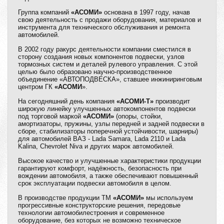
Группа компаний
«АСОМИ»
основана в 1997 году, начав
свою деятельность с продажи оборудования, материалов и
инструмента для технического обслуживания и ремонта
автомобилей.
В 2002 году ракурс деятельности компании сместился в
сторону создания новых компонентов подвески, узлов
тормозных систем и деталей рулевого управления. С этой
целью было образовано научно-производственное
объединение «АВТОПОДВЕСКА», ставшее инжиниринговым
центром ГК
«АСОМИ
».
На сегодняшний день компания
«АСОМИ-Т»
производит
широкую линейку улучшенных автокомпонентов подвески
под торговой маркой
«АСОМИ»
(опоры, стойки,
амортизаторы, пружины, узлы передней и задней подвески в
сборе, стабилизаторы поперечной устойчивости, шарниры)
для автомобилей ВАЗ - Lada Samara, Lada 2110 и Lada
Kalina, Chevrolet Niva и других марок автомобилей.
Высокое качество и улучшенные характеристики продукции
гарантируют комфорт, надёжность, безопасность при
вождении автомобиля, а также обеспечивают повышенный
срок эксплуатации подвески автомобиля в целом.
В производстве продукции ТМ
«АСОМИ»
мы используем
прогрессивные конструкторские решения, передовые
технологии автомобилестроения и современное
оборудование, без которых не возможно техническое