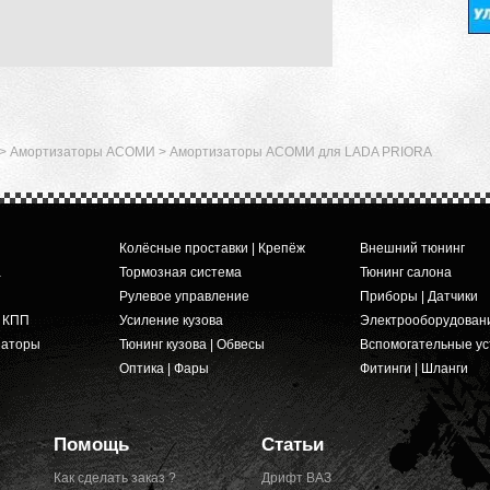
>
Амортизаторы АСОМИ
>
Амортизаторы АСОМИ для LADA PRIORA
Колёсные проставки | Крепёж
Внешний тюнинг
а
Тормозная система
Тюнинг салона
Рулевое управление
Приборы | Датчики
и КПП
Усиление кузова
Электрооборудован
заторы
Тюнинг кузова | Обвесы
Вспомогательные ус
Оптика | Фары
Фитинги | Шланги
Помощь
Статьи
Как сделать заказ ?
Дрифт ВАЗ