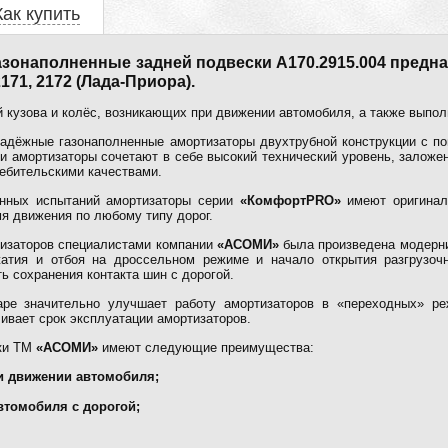
Как купить
зонаполненные задней подвески А170.2915.004 предн
71, 2172 (Лада-Приора).
 кузова и колёс, возникающих при движении автомобиля, а также выпо
надёжные газонаполненные амортизаторы двухтрубной конструкции с п
ти амортизаторы сочетают в себе высокий технический уровень, заложе
ебительскими качествами.
енных испытаний амортизаторы серии
«КомфортPRO»
имеют оригиналь
я движения по любому типу дорог.
изаторов специалистами компании
«АСОМИ»
была произведена модерни
атия и отбоя на дроссельном режиме и начало открытия разгрузочн
ь сохранения контакта шин с дорогой.
аре значительно улучшает работу амортизаторов в «переходных» р
чивает срок эксплуатации амортизаторов.
ски ТМ
«АСОМИ»
имеют следующие преимущества:
ри движении автомобиля;
втомобиля с дорогой;