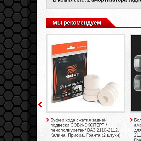
Мы рекомендуем
 подвески
Буфер хода сжатия задней
Бол
IVE с занижением
подвески СЭВИ-ЭКСПЕРТ /
ам
ВАЗ 2108-21099,
пенополиуретан/ ВАЗ 2110-2112,
для
-2115, Калина,
Калина, Приора, Гранта (2 штуки)
211
(2 штуки)
Гра