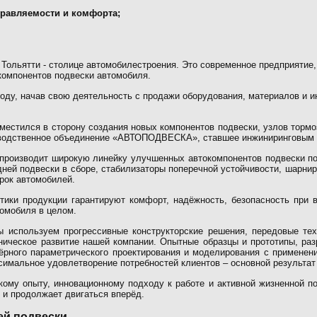
правляемости и комфорта;
 Тольятти - столице автомобилестроения. Это современное предприяти
компонентов подвески автомобиля.
году, начав свою деятельность с продажи оборудования, материалов и и
сместился в сторону создания новых компонентов подвески, узлов тормо
изводственное объединение «АВТОПОДВЕСКА», ставшее инжиниринговым
производит широкую линейку улучшенных автокомпонентов подвески п
дней подвески в сборе, стабилизаторы поперечной устойчивости, шарнир
марок автомобилей.
тики продукции гарантируют комфорт, надёжность, безопасность при 
омобиля в целом.
 используем прогрессивные конструкторские решения, передовые тех
хническое развитие нашей компании. Опытные образцы и прототипы, ра
мёрного параметрического проектирования и моделирования с примене
симальное удовлетворение потребностей клиентов – основной результат
ому опыту, инновационному подходу к работе и активной жизненной п
 и продолжает двигаться вперёд.
ей подвески.