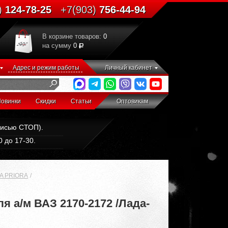
)
124-78-25
+7(903)
756-44-94
В корзине товаров:
0
на сумму
0
Адрес и режим работы
Личный кабинет
овинки
Скидки
Статьи
Оптовикам
дписью СТОП).
 до 17-30.
A PRIORA
 а/м ВАЗ 2170-2172 /Лада-