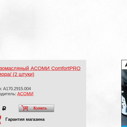
газомасляный АСОМИ ComfortPRO
ора/ (2 штуки)
: А170.2915.004
одитель:
АСОМИ
5
Купить
a
Гарантия магазина