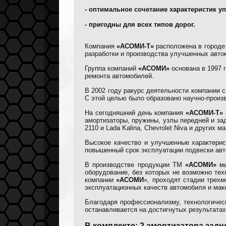
- оптимальное сочетание характеристик у
- пригодны для всех типов дорог.
Компания
«АСОМИ-Т»
расположена в городе
разработки и производства улучшенных авто
Группа компаний
«АСОМИ»
основана в 1997 
ремонта автомобилей.
В 2002 году ракурс деятельности компании 
С этой целью было образовано научно-про
На сегодняшний день компания
«АСОМИ-Т»
амортизаторы, пружины, узлы передней и за
2110 и Lada Kalina, Chevrolet Niva и других 
Высокое качество и улучшенные характерис
повышенный срок эксплуатации подвески авт
В производстве продукции ТМ
«АСОМИ»
мы
оборудование, без которых не возможно те
компании
«АСОМИ
», проходят стадии трех
эксплуатационных качеств автомобиля и мак
Благодаря профессионализму, технологическ
останавливается на достигнутых результатах
В комплекте: 2 амортизатора задн