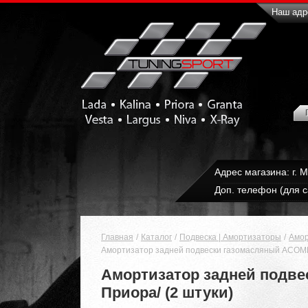
Наш адре
Адрес магазина: г. 
Доп. телефон (для с
Главная
Каталог
Подвеска | Амортизаторы
Амор
Амортизатор задней подвески газомасляный АСОМИ 
Амортизатор задней подве
Приора/ (2 штуки)