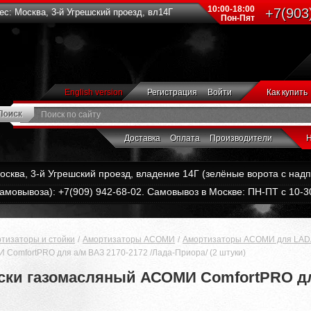
10:00-18:00
+7(903
с: Москва, 3-й Угрешский проезд, вл14Г
Пон-Пят
English version
Регистрация
Войти
Как купить
Доставка
Оплата
Производители
Н
Москва, 3-й Угрешский проезд, владение 14Г (зелёные ворота с на
амовывоза): +7(909) 942-68-02. Самовывоз в Москве: ПН-ПТ с 10-30
тизаторы и стойки
Амортизаторы АСОМИ
Амортизаторы АСОМИ для LAD
ComfortPRO для а/м ВАЗ 2170-2172 /Лада-Приора/ (2 штуки)
ски газомасляный АСОМИ ComfortPRO для