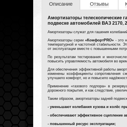
Описание
Отзывы
Амортизаторы телескопические га
подвеске автомобилей ВАЗ 2170, 21
Амортизаторы служат для гашения колебаний
Амортизаторы серии
«КомфортPRO»
- это 
температурной и частотной стабильности. Э
от эксплуатации вместе с повышенными потр
По результатам тестирования и многочисл
повысить управляемость автомобиля во врем
Для обеспечения эффективной работы аморт
изменены коэффициенты сопротивления сж
улучшило комфорт, но и повысило надёжност
Применение «газового подпора» в резерву
дорожного покрытия, и как следствие, увели
Таким образом, амортизаторы задней подве
- уменьшают колебания кузова и колёс п
- обеспечивают эффективное сцепление а
- повышенный ресурс эксплуатации;