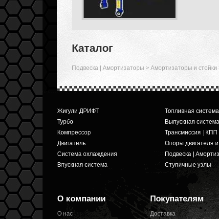
Каталог
Подвеска | Амортизаторы
>
Амортизаторы и стойки
Жигули ДРИФТ
Топливная система
Турбо
Выпускная систем
Компрессор
Трансмиссия | КПП
Двигатель
Опоры двигателя 
Система охлаждения
Подвеска | Аморти
Впускная система
Ступичные узлы
О компании
Покупателям
О нас
Доставка