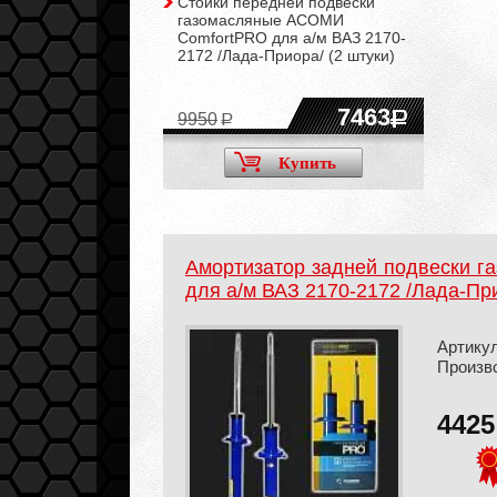
Стойки передней подвески
газомасляные АСОМИ
ComfortPRO для а/м ВАЗ 2170-
2172 /Лада-Приора/ (2 штуки)
7463
9950
Купить
Амортизатор задней подвески 
для а/м ВАЗ 2170-2172 /Лада-При
Артикул
Произв
442