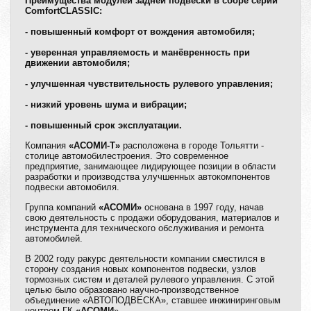
Преимущества модулей задней подвески в сборе серии
ComfortCLASSIC:
- повышенный комфорт от вождения автомобиля;
- уверенная управляемость и манёвренность при
движении автомобиля;
- улучшенная чувствительность рулевого управления;
- низкий уровень шума и вибрации;
- повышенный срок эксплуатации.
Компания
«АСОМИ-Т»
расположена в городе Тольятти -
столице автомобилестроения. Это современное
предприятие, занимающее лидирующее позиции в области
разработки и производства улучшенных автокомпонентов
подвески автомобиля.
Группа компаний
«АСОМИ»
основана в 1997 году, начав
свою деятельность с продажи оборудования, материалов и
инструмента для технического обслуживания и ремонта
автомобилей.
В 2002 году ракурс деятельности компании сместился в
сторону создания новых компонентов подвески, узлов
тормозных систем и деталей рулевого управления. С этой
целью было образовано научно-производственное
объединение «АВТОПОДВЕСКА», ставшее инжиниринговым
центром ГК
«АСОМИ
».