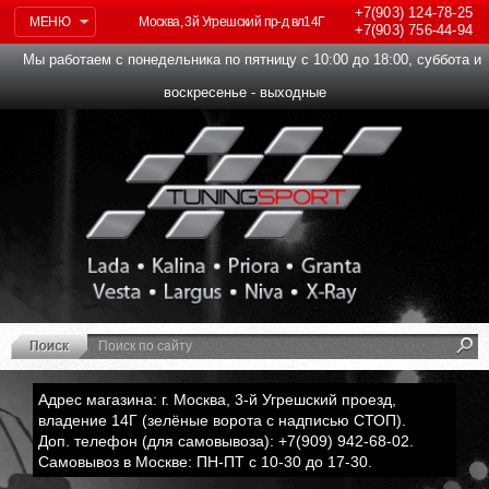
+7(903)
124-78-25
МЕНЮ
Москва, 3й Угрешский пр-д вл14Г
+7(903)
756-44-94
Мы работаем с понедельника по пятницу с 10:00 до 18:00, суббота и
воскресенье - выходные
Адрес магазина: г. Москва, 3-й Угрешский проезд,
владение 14Г (зелёные ворота с надписью СТОП).
Доп. телефон (для самовывоза): +7(909) 942-68-02.
Самовывоз в Москве: ПН-ПТ с 10-30 до 17-30.