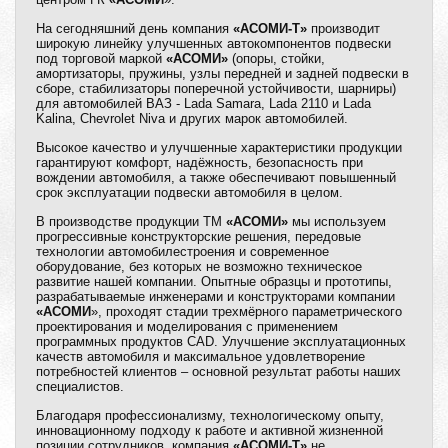
На сегодняшний день компания
«АСОМИ-Т»
производит
широкую линейку улучшенных автокомпонентов подвески
под торговой маркой
«АСОМИ»
(опоры, стойки,
амортизаторы, пружины, узлы передней и задней подвески в
сборе, стабилизаторы поперечной устойчивости, шарниры)
для автомобилей ВАЗ - Lada Samara, Lada 2110 и Lada
Kalina, Chevrolet Niva и других марок автомобилей.
Высокое качество и улучшенные характеристики продукции
гарантируют комфорт, надёжность, безопасность при
вождении автомобиля, а также обеспечивают повышенный
срок эксплуатации подвески автомобиля в целом.
В производстве продукции ТМ
«АСОМИ»
мы используем
прогрессивные конструкторские решения, передовые
технологии автомобилестроения и современное
оборудование, без которых не возможно техническое
развитие нашей компании. Опытные образцы и прототипы,
разрабатываемые инженерами и конструкторами компании
«АСОМИ
», проходят стадии трехмёрного параметрического
проектирования и моделирования с применением
программных продуктов CAD. Улучшение эксплуатационных
качеств автомобиля и максимальное удовлетворение
потребностей клиентов – основной результат работы наших
специалистов.
Благодаря профессионализму, технологическому опыту,
инновационному подходу к работе и активной жизненной
позиции сотрудников, компания
«АСОМИ-Т»
не