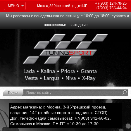
+7(903)
124-78-25
МЕНЮ
Москва, 3й Угрешский пр-д вл14Г
+7(903)
756-44-94
Мы работаем с понедельника по пятницу с 10:00 до 18:00, суббота и
воскресенье - выходные
Адрес магазина: г. Москва, 3-й Угрешский проезд,
владение 14Г (зелёные ворота с надписью СТОП).
Доп. телефон (для самовывоза): +7(909) 942-68-02.
Самовывоз в Москве: ПН-ПТ с 10-30 до 17-30.