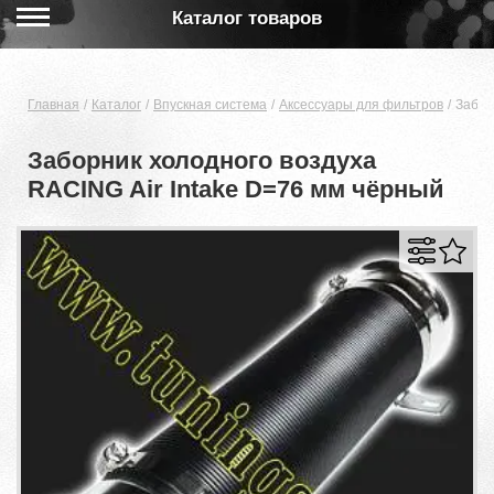
Каталог товаров
Главная
Каталог
Впускная система
Аксессуары для фильтров
Забор
Заборник холодного воздуха
RACING Air Intake D=76 мм чёрный