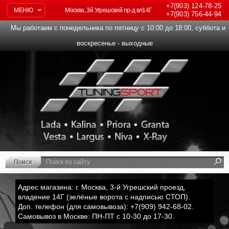
+7(903)
124-78-25
МЕНЮ
Москва, 3й Угрешский пр-д вл14Г
+7(903)
756-44-94
Мы работаем с понедельника по пятницу с 10:00 до 18:00, суббота и
воскресенье - выходные
Адрес магазина: г. Москва, 3-й Угрешский проезд,
владение 14Г (зелёные ворота с надписью СТОП).
Доп. телефон (для самовывоза): +7(909) 942-68-02.
Самовывоз в Москве: ПН-ПТ с 10-30 до 17-30.