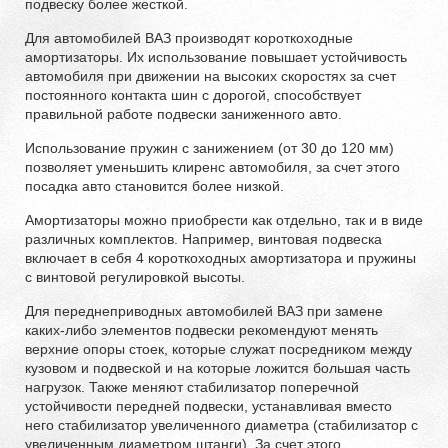
подвеску более жесткой.
Для автомобилей ВАЗ производят короткоходные
амортизаторы. Их использование повышает устойчивость
автомобиля при движении на высоких скоростях за счет
постоянного контакта шин с дорогой, способствует
правильной работе подвески заниженного авто.
Использование пружин с занижением (от 30 до 120 мм)
позволяет уменьшить клиренс автомобиля, за счет этого
посадка авто становится более низкой.
Амортизаторы можно приобрести как отдельно, так и в виде
различных комплектов. Например, винтовая подвеска
включает в себя 4 короткоходных амортизатора и пружины
с винтовой регулировкой высоты.
Для переднеприводных автомобилей ВАЗ при замене
каких-либо элементов подвески рекомендуют менять
верхние опоры стоек, которые служат посредником между
кузовом и подвеской и на которые ложится большая часть
нагрузок. Также меняют стабилизатор поперечной
устойчивости передней подвески, устанавливая вместо
него стабилизатор увеличенного диаметра (стабилизатор с
увеличенным диаметром штанги). За счет этого