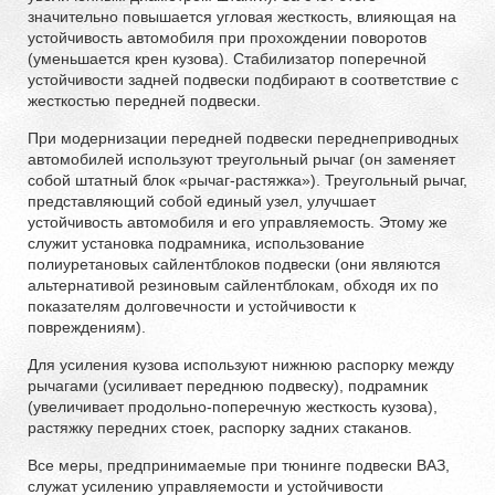
значительно повышается угловая жесткость, влияющая на
устойчивость автомобиля при прохождении поворотов
(уменьшается крен кузова). Стабилизатор поперечной
устойчивости задней подвески подбирают в соответствие с
жесткостью передней подвески.
При модернизации передней подвески переднеприводных
автомобилей используют треугольный рычаг (он заменяет
собой штатный блок «рычаг-растяжка»). Треугольный рычаг,
представляющий собой единый узел, улучшает
устойчивость автомобиля и его управляемость. Этому же
служит установка подрамника, использование
полиуретановых сайлентблоков подвески (они являются
альтернативой резиновым сайлентблокам, обходя их по
показателям долговечности и устойчивости к
повреждениям).
Для усиления кузова используют нижнюю распорку между
рычагами (усиливает переднюю подвеску), подрамник
(увеличивает продольно-поперечную жесткость кузова),
растяжку передних стоек, распорку задних стаканов.
Все меры, предпринимаемые при тюнинге подвески ВАЗ,
служат усилению управляемости и устойчивости