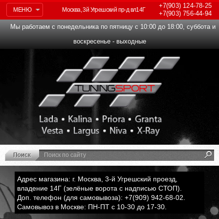
+7(903)
124-78-25
МЕНЮ
Москва, 3й Угрешский пр-д вл14Г
+7(903)
756-44-94
Мы работаем с понедельника по пятницу с 10:00 до 18:00, суббота и
воскресенье - выходные
Адрес магазина: г. Москва, 3-й Угрешский проезд,
владение 14Г (зелёные ворота с надписью СТОП).
Доп. телефон (для самовывоза): +7(909) 942-68-02.
Самовывоз в Москве: ПН-ПТ с 10-30 до 17-30.