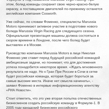
этом, болид команды сохранит свою черно-красно-белую
окраску, а поставщиком двигателей по-прежнему останется
английская компания Cosworth.
Уже сейчас, по словам Фоменко, специалисты Marussia
Motors принимают активное участие в подготовке нового
болида Marussia Virgin Racing для следующего сезона.
Официальная презентация машины должна состояться в
скором времени в Лондоне, после чего болид будет
выставлен и в Москве.
Руководство компании Marussia Motors в лице Николая
Фоменко уже ставит перед будущей российской командой
амбициозные задачи, но понимает, что для достижения
успеха понадобится некоторое время. «Ждать мгновенного
результата не надо. Но к Гран При России в Сочи в сетке
будет российская команда, которая будет бороться за
самые высокие места. Иначе нет смысла начинать», -
заявил Фоменко в интервью информационному агентству
«РИА Новости».
Стоит отметить, что это уже вторая попытка отечественных
бизнесменов создать российскую команду в Формуле-1. В
2005 году канадский бизнесмен российского