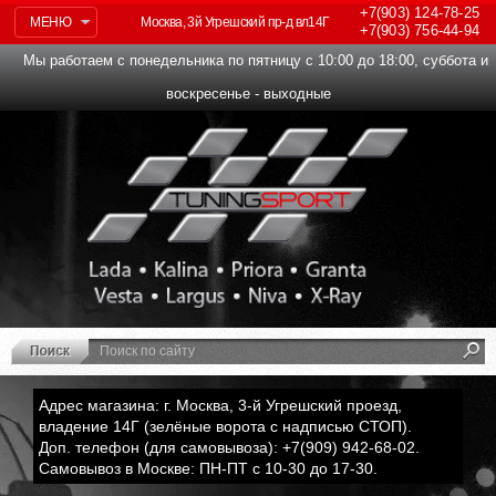
+7(903)
124-78-25
МЕНЮ
Москва, 3й Угрешский пр-д вл14Г
+7(903)
756-44-94
Мы работаем с понедельника по пятницу с 10:00 до 18:00, суббота и
воскресенье - выходные
Адрес магазина: г. Москва, 3-й Угрешский проезд,
владение 14Г (зелёные ворота с надписью СТОП).
Доп. телефон (для самовывоза): +7(909) 942-68-02.
Самовывоз в Москве: ПН-ПТ с 10-30 до 17-30.