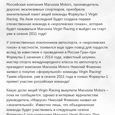
Российская компания Marussia Motors, производитель
дорогих эксклюзивных спорткаров, приобрела
значительный пакет акций команды Формулы-1 Virgin
Racing. На базе последней будет создана первая
отечественная команда в «королевских гонках», которая
будет называться Marussia Virgin Racing и выйдет на старт
уже в сезоне 2011 года!
У отечественных поклонников автоспорта, и «королевских
гонок» в частности, появился еще один повод для гордости:
вслед за известием о проведении в России Гран-при
Формулы-1 начиная с 2014 года, известный шоумен,
мастер спорта международного класса по автоспорту и
президент компании Marussia Motors Николай Фоменко
заявил о покупке «формульной» команды Virgin Racing!
Таким образом, уже в сезоне 2011 года в гонках Формулы-1
примет участие российская команда!
Какую долю акций Virgin Racing выкупила Marussia Motors –
пока не сообщается, однако в интервью журналистам
руководитель «Маруси» Николай Фоменко назвал ее
«значительной». Известно лишь, что объединенная
команда будет участвовать в следующем сезоне
Формулы-1 под названием Marussia Virgin Racing. При