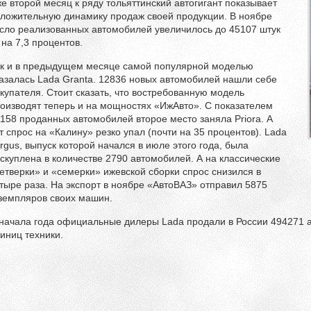
е второй месяц к ряду тольяттинский автогигант показывает
ложительную динамику продаж своей продукции. В ноябре
сло реализованных автомобилей увеличилось до 45107 штук
на 7,3 процентов.
к и в предыдущем месяце самой популярной моделью
азалась Lada Granta. 12836 новых автомобилей нашли себе
купателя. Стоит сказать, что востребованную модель
оизводят теперь и на мощностях «ИжАвто». С показателем
158 проданных автомобилей второе место заняла Priora. А
т спрос на «Калину» резко упал (почти на 35 процентов). Lada
rgus, выпуск которой начался в июле этого года, была
скуплена в количестве 2790 автомобилей. А на классические
етверки» и «семерки» ижевской сборки спрос снизился в
тыре раза. На экспорт в ноябре «АвтоВАЗ» отправил 5875
земпляров своих машин.
начала года официальные дилеры Lada продали в России 494271 а
иниц техники.