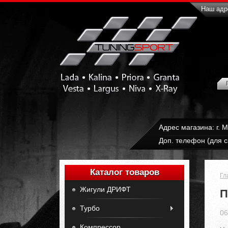
Наш адре
Адрес магазина: г. 
Доп. телефон (для с
Каталог товаров
Гл
Жигули ДРИФТ
П
Турбо
06
Компрессор