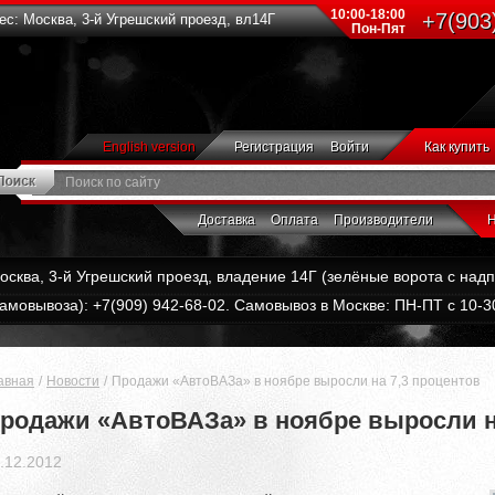
10:00-18:00
+7(903
с: Москва, 3-й Угрешский проезд, вл14Г
Пон-Пят
English version
Регистрация
Войти
Как купить
Доставка
Оплата
Производители
Н
Москва, 3-й Угрешский проезд, владение 14Г (зелёные ворота с на
амовывоза): +7(909) 942-68-02. Самовывоз в Москве: ПН-ПТ с 10-30
авная
Новости
Продажи «АвтоВАЗа» в ноябре выросли на 7,3 процентов
родажи «АвтоВАЗа» в ноябре выросли н
.12.2012