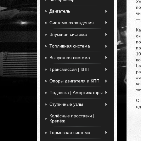
Уж
по
Двигатель
чи
— 
Система охлаждения
Ка
Впускная система
ок
по
Топливная система
пр
10
Выпускная система
во
La
Трансмиссия | КПП
ра
«ч
Опоры двигателя и КПП
че
эк
Подвеска | Амортизаторы
С 
Ступичные узлы
ед
Колёсные проставки |
Крепёж
Тормозная система