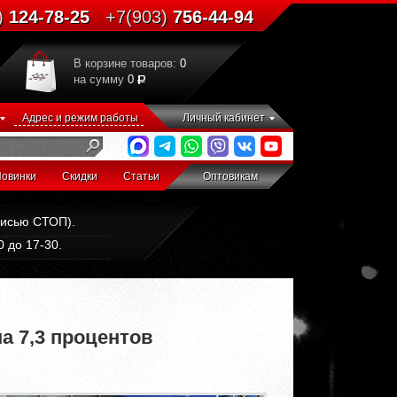
)
124-78-25
+7(903)
756-44-94
В корзине товаров:
0
на сумму
0
Адрес и режим работы
Личный кабинет
овинки
Скидки
Статьи
Оптовикам
дписью СТОП).
 до 17-30.
а 7,3 процентов