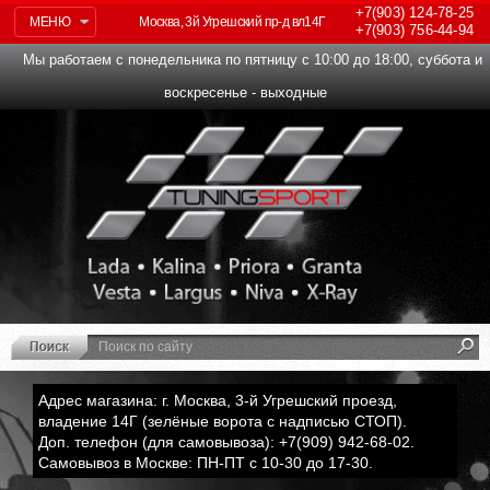
+7(903)
124-78-25
МЕНЮ
Москва, 3й Угрешский пр-д вл14Г
+7(903)
756-44-94
Мы работаем с понедельника по пятницу с 10:00 до 18:00, суббота и
воскресенье - выходные
Адрес магазина: г. Москва, 3-й Угрешский проезд,
владение 14Г (зелёные ворота с надписью СТОП).
Доп. телефон (для самовывоза): +7(909) 942-68-02.
Самовывоз в Москве: ПН-ПТ с 10-30 до 17-30.