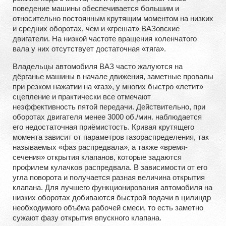
поведение машины обеспечивается большим и
относительно постоянным крутящим моментом на низких
и средних оборотах, чем и «грешат» ВАЗовские
двигатели. На низкой частоте вращения коленчатого
вала у них отсутствует достаточная «тяга».
Владельцы автомобиля ВАЗ часто жалуются на
дёрганье машины в начале движения, заметные провалы
при резком нажатии на «газ», у многих быстро «летит»
сцепление и практически все отмечают
неэффективность пятой передачи. Действительно, при
оборотах двигателя менее 3000 об./мин. наблюдается
его недостаточная приёмистость. Кривая крутящего
момента зависит от параметров газораспределения, так
называемых «фаз распредвала», а также «время-
сечения» открытия клапанов, которые задаются
профилем кулачков распредвала. В зависимости от его
угла поворота и получается разная величина открытия
клапана. Для лучшего функционирования автомобиля на
низких оборотах добиваются быстрой подачи в цилиндр
необходимого объёма рабочей смеси, то есть заметно
сужают фазу открытия впускного клапана.