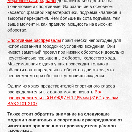
Верховые распредвалы
дополнительно делятся на
тюнинговые и спортивные. Их различие в основном
касается фазовой характеристики, подъёма клапанов и
высоты перекрытия. Чем больше высота подъёма, тем
выше момент и, как правило, мощность на высоких
оборотах.
Спортивные распредвалы
практически непригодны для
использования в городских условиях вождения. Они
имеют заметный провал при низких оборотах и довольно
неустойчивые повышенные обороты холостого хода.
Максимальная отдача у них происходит только в
области почти предельных оборотов двигателя, что
неприемлемо при обычных условиях вождения.
Одним из ярких представителей спортивного класса
распределительных валов можно назвать
Вал
распределительный НУЖДИН 12,85 мм (316°) для а/м
ВАЗ 2101-2107
.
Также стоит обратить внимание на следующие
модели тюнинговых и спортивных распредвалов от
известного проверенного производителя р/валов
«НУЖДИН»: