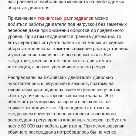
настраивается наибольшая мощность на необходимых
оборотах двигателя.
Применением
тюнинговых распредвалов
можно
добиться работы двигателя под нагрузкой без заметных
перебоев даже при снижении оборотов до предельного
уровня. При этом отодвигается граница детонации, то
есть перестают «стучать пальцы» на малых и средних
оборотах коленвала. Заметно снижение расхода топлива
и уменьшение токсичности выхлопных газов. Как
следствие, уменьшается склонность двигателя к
детонации, а значит, увеличивается его ресурс.
Распредвалы на ВАЗовских двигателях довольно
чувствительны к регулировке зазоров, поэтому на
тюнинговых распредвалах заметно увеличен участок
сбега кулачков на стороне закрытия клапана. Это
облегчает регулировку зазоров и в несколько раз
снижает их количество. Проследим этот факт на
следующем примере: после установки тюнингового
распредвала регулировка клапанных зазоров требуется
после 60 000 км пробега двигателя. При использовании
обычного распредвала потребовалось бы не менее