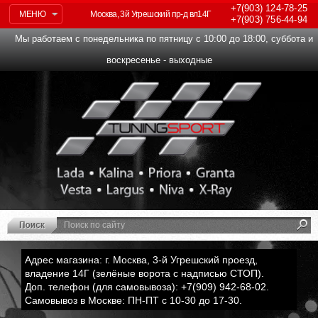
+7(903)
124-78-25
МЕНЮ
Москва, 3й Угрешский пр-д вл14Г
+7(903)
756-44-94
Мы работаем с понедельника по пятницу с 10:00 до 18:00, суббота и
воскресенье - выходные
Адрес магазина: г. Москва, 3-й Угрешский проезд,
владение 14Г (зелёные ворота с надписью СТОП).
Доп. телефон (для самовывоза): +7(909) 942-68-02.
Самовывоз в Москве: ПН-ПТ с 10-30 до 17-30.