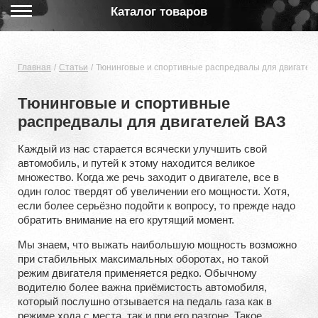
Каталог товаров
Главная
Статьи
Тюнинговые и спортивные распредвалы для двигател
Тюнинговые и спортивные
распредвалы для двигателей ВАЗ
Каждый из нас старается всячески улучшить свой
автомобиль, и путей к этому находится великое
множество. Когда же речь заходит о двигателе, все в
один голос твердят об увеличении его мощности. Хотя,
если более серьёзно подойти к вопросу, то прежде надо
обратить внимание на его крутящий момент.
Мы знаем, что выжать наибольшую мощность возможно
при стабильных максимальных оборотах, но такой
режим двигателя применяется редко. Обычному
водителю более важна приёмистость автомобиля,
который послушно отзывается на педаль газа как в
режиме хода с места, так и при его разгоне. Такое