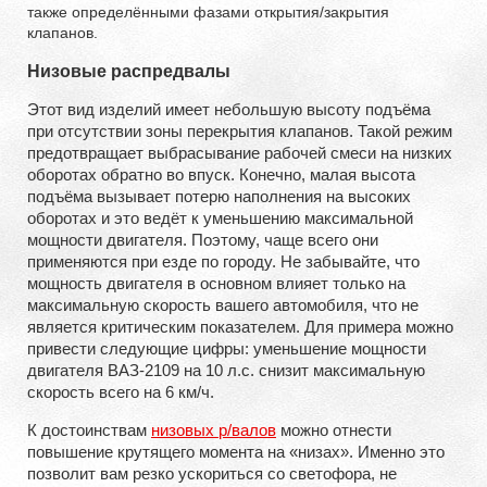
также определёнными фазами открытия/закрытия
клапанов.
Низовые распредвалы
Этот вид изделий имеет небольшую высоту подъёма
при отсутствии зоны перекрытия клапанов. Такой режим
предотвращает выбрасывание рабочей смеси на низких
оборотах обратно во впуск. Конечно, малая высота
подъёма вызывает потерю наполнения на высоких
оборотах и это ведёт к уменьшению максимальной
мощности двигателя. Поэтому, чаще всего они
применяются при езде по городу. Не забывайте, что
мощность двигателя в основном влияет только на
максимальную скорость вашего автомобиля, что не
является критическим показателем. Для примера можно
привести следующие цифры: уменьшение мощности
двигателя ВАЗ-2109 на 10 л.с. снизит максимальную
скорость всего на 6 км/ч.
К достоинствам
низовых р/валов
можно отнести
повышение крутящего момента на «низах». Именно это
позволит вам резко ускориться со светофора, не